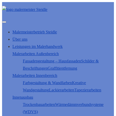
Malermeisterbetrieb Steidle
Über uns
Leistungen im Malerhandwerk
Malerarbeiten Außenbereich
Fassadengestaltung – Hausfassaden
Schilder &
Beschriftungen
Graffitientfernung
Malerarbeiten Innenbereich
Farbgestaltung & Wandfarben
Kreative
Wandgestaltung
Lackierarbeiten
Tapezierarbeiten
Innenausbau
Trockenbauarbeiten
Wärmedämmverbundsysteme
(WDVS)