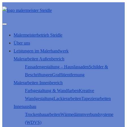
Malermeisterbetrieb Steidle
Über uns
Leistungen im Malerhandwerk
Malerarbeiten Außenbereich
Fassadengestaltung – Hausfassaden
Schilder &
Beschriftungen
Graffitientfernung
Malerarbeiten Innenbereich
Farbgestaltung & Wandfarben
Kreative
Wandgestaltung
Lackierarbeiten
Tapezierarbeiten
Innenausbau
Trockenbauarbeiten
Wärmedämmverbundsysteme
(WDVS)