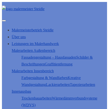
Malermeisterbetrieb Steidle
Über uns
Leistungen im Malerhandwerk
Malerarbeiten Außenbereich
Fassadengestaltung – Hausfassaden
Schilder &
Beschriftungen
Graffitientfernung
Malerarbeiten Innenbereich
Farbgestaltung & Wandfarben
Kreative
Wandgestaltung
Lackierarbeiten
Tapezierarbeiten
Innenausbau
Trockenbauarbeiten
Wärmedämmverbundsysteme
(WDVS)