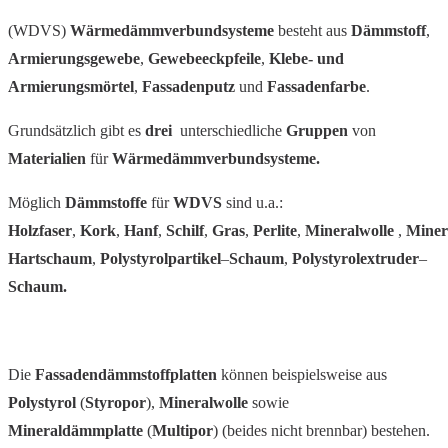
(WDVS)
Wärmedämmverbundsysteme
besteht aus
Dämmstoff
,
Armierungsgewebe
,
Gewebeeckpfeile
,
Klebe- und
Armierungsmörtel
,
Fassadenputz
und
Fassadenfarbe
.
Grundsätzlich gibt es
drei
unterschiedliche
Gruppen
von
Materialien
für
Wärmedämmverbundsysteme.
Möglich
Dämmstoffe
für
WDVS
sind u.a.:
Holzfaser
,
Kork
,
Hanf
,
Schilf
,
Gras
,
Perlite
,
Mineralwolle
,
Miner
Hartschaum
,
Polystyrolpartikel
–
Schaum
,
Polystyrolextruder
–
Schaum.
Die
Fassaden­dämm­stoff­platten
können beispielsweise aus
Polystyrol
(
Styropor
),
Mineralwolle
sowie
Mineraldämmplatte
(
Multipor
) (beides nicht brennbar) bestehen.