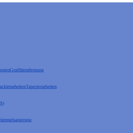
ungen
Graffitientfernung
ackierarbeiten
Tapezierarbeiten
S)
himmelsanierung