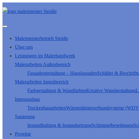
Malermeisterbetrieb Steidle
Über uns
Leistungen im Malerhandwerk
Malerarbeiten Außenbereich
Fassadengestaltung – Hausfassaden
Schilder & Beschrift
Malerarbeiten Innenbereich
Farbgestaltung & Wandfarben
Kreative Wandgestaltung
L
Innenausbau
Trockenbauarbeiten
Wärmedämmverbundsysteme (WDV
Sanierung
Instandhaltung & Instandsetzung
Schimmelbeseitigung
Sc
Projekte