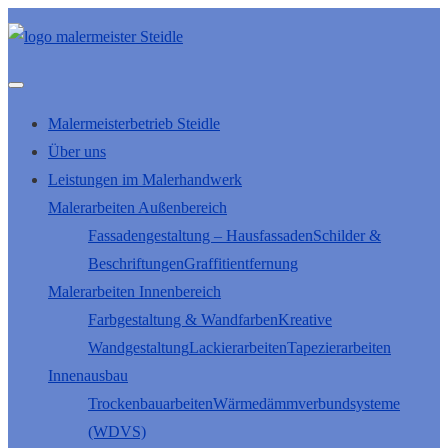
Malermeisterbetrieb Steidle
Über uns
Leistungen im Malerhandwerk
Malerarbeiten Außenbereich
Fassadengestaltung – Hausfassaden
Schilder &
Beschriftungen
Graffitientfernung
Malerarbeiten Innenbereich
Farbgestaltung & Wandfarben
Kreative
Wandgestaltung
Lackierarbeiten
Tapezierarbeiten
Innenausbau
Trockenbauarbeiten
Wärmedämmverbundsysteme
(WDVS)